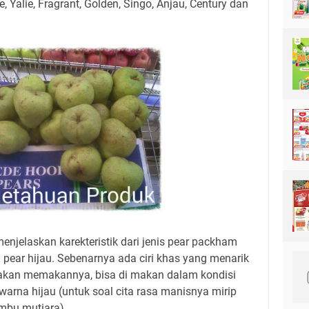
ie, Yalie, Fragrant, Golden, Singo, Anjau, Century dan
 menjelaskan karekteristik dari jenis pear packham
pear hijau. Sebenarnya ada ciri khas yang menarik
a akan memakannya, bisa di makan dalam kondisi
arna hijau (untuk soal cita rasa manisnya mirip
mbu mutiara)