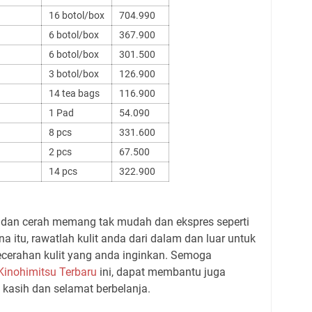
16 botol/box
704.990
6 botol/box
367.900
6 botol/box
301.500
3 botol/box
126.900
14 tea bags
116.900
1 Pad
54.090
8 pcs
331.600
2 pcs
67.500
14 pcs
322.900
t dan cerah memang tak mudah dan ekspres seperti
 itu, rawatlah kulit anda dari dalam dan luar untuk
cerahan kulit yang anda inginkan. Semoga
Kinohimitsu Terbaru
ini, dapat membantu juga
kasih dan selamat berbelanja.