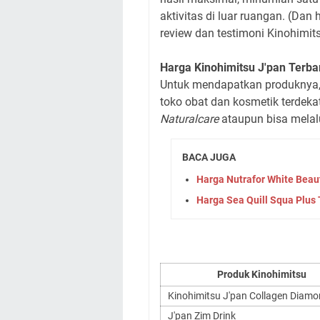
aktivitas di luar ruangan. (Dan 
review dan testimoni Kinohimit
Harga
Kinohimitsu
J'pan
Terba
Untuk mendapatkan produknya, k
toko obat dan kosmetik terdekat
Naturalcare
ataupun bisa melalu
BACA JUGA
Harga Nutrafor White Beaut
Harga Sea Quill Squa Plus
Produk Kinohimitsu
Kinohimitsu J'pan Collagen Diamo
J'pan Zim Drink