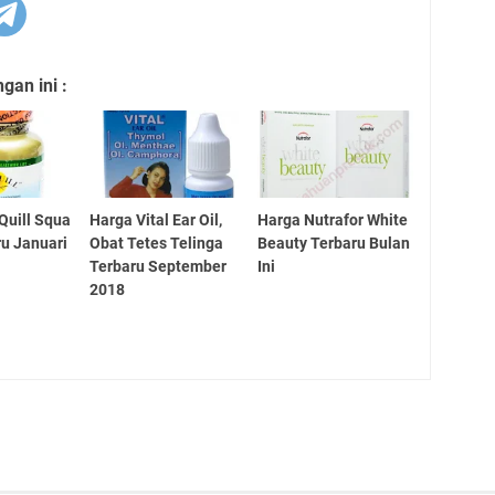
an ini :
Quill Squa
Harga Vital Ear Oil,
Harga Nutrafor White
ru Januari
Obat Tetes Telinga
Beauty Terbaru Bulan
Terbaru September
Ini
2018