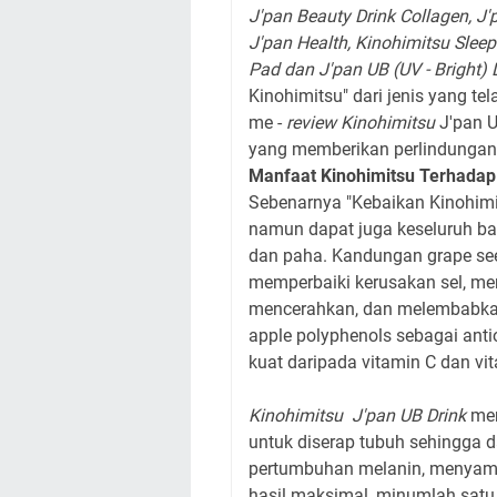
J'pan Beauty Drink Collagen, J'
J'pan Health, Kinohimitsu Sleep
Pad dan J'pan UB (UV - Bright) 
Kinohimitsu" dari jenis yang tel
me -
review Kinohimitsu
J'pan U
yang memberikan perlindungan 
Manfaat
Kinohimitsu
Terhadap 
Sebenarnya "Kebaikan Kinohimit
namun dapat juga keseluruh bagi
dan paha. Kandungan grape seed
memperbaiki kerusakan sel, men
mencerahkan, dan melembabkan 
apple polyphenols sebagai ant
kuat daripada vitamin C dan vit
Kinohimitsu J'pan UB Drink
men
untuk diserap tubuh sehingga d
pertumbuhan melanin, menyama
hasil maksimal, minumlah satu 