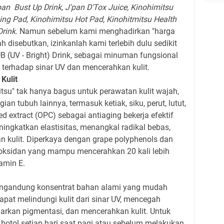
pan Bust Up Drink, J'pan D'Tox Juice, Kinohimitsu
ing Pad, Kinohimitsu Hot Pad, Kinohitmitsu Health
Drink
. Namun sebelum kami menghadirkan "harga
ah disebutkan, izinkanlah kami terlebih dulu sedikit
B (UV - Bright) Drink, sebagai minuman fungsional
terhadap sinar UV dan mencerahkan kulit.
Kulit
su" tak hanya bagus untuk perawatan kulit wajah,
an tubuh lainnya, termasuk ketiak, siku, perut, lutut,
 extract (OPC) sebagai antiaging bekerja efektif
ingkatkan elastisitas, menangkal radikal bebas,
kulit. Diperkaya dengan grape polyphenols dan
ioksidan yang mampu mencerahkan 20 kali lebih
amin E.
gandung konsentrat bahan alami yang mudah
apat melindungi kulit dari sinar UV, mencegah
rkan pigmentasi, dan mencerahkan kulit. Untuk
botol setiap hari saat pagi atau sebelum melakukan