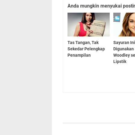
Anda mungkin menyukai posting
Tas Tangan, Tak
Sayuran In
Sekedar Pelengkap
Digunakan 
Penampilan
Woodley s
Lipstik