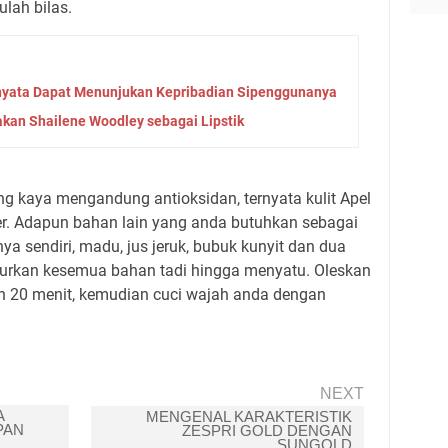
lah bilas.
nyata Dapat Menunjukan Kepribadian Sipenggunanya
akan Shailene Woodley sebagai Lipstik
ang kaya mengandung antioksidan, ternyata kulit Apel
er. Adapun bahan lain yang anda butuhkan sebagai
a sendiri, madu, jus jeruk, bubuk kunyit dan dua
urkan kesemua bahan tadi hingga menyatu. Oleskan
h 20 menit, kemudian cuci wajah anda dengan
NEXT
A
MENGENAL KARAKTERISTIK
PAN
ZESPRI GOLD DENGAN
SUNGOLD